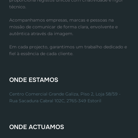
técnico.
Acompanhamos empresas, marcas e pessoas na
missão de comunicar de forma clara, envolvente e
autêntica através da imagem.
Em cada projecto, garantimos um trabalho dedicado e
fiel à essência de cada cliente.
ONDE ESTAMOS
Centro Comercial Grande Galiza, Piso 2, Loja 58/59 -
Rua Sacadura Cabral 102C, 2765-349 Estoril
ONDE ACTUAMOS